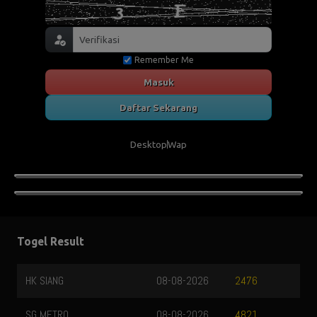
Remember Me
Masuk
Daftar Sekarang
Desktop
Wap
Togel Result
8-2026
TOTOMACAU 2200
08-08-2026
2476