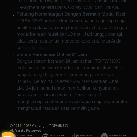
Danamon, dan Mandiri, serta layanan transaksi melalui
E-Payment seperti Dana, Gopay, Ovo, dan LinkAja.
Peluang Kemenangan Dengan Bermain Modal Kecil
TOPWIN303 memberikan kesempatan bagi siapa saja
untuk mendapatkan uang tambahan setiap saat dengan
modal bermain mulai dari 10 ribu. Jadi tunggu apalagi,
tidak perlu ragu untuk mencoba keberuntungan Anda
sekarang juga.
Sistem Permainan Online 24 Jam
Dengan sistem bermain 24 jam sehari,
TOPWIN303
tentu saja situs web terbaik untuk mendapatkan lebih
banyak uang dengan RTP kemenangan sebesar
97.50%. Selain itu, TOPWIN303 menawarkan Chat
Live 24 jam sehari untuk memberikan kenyamanan
pasangan sepanjang waktu. Pemain dapat
menghubungi customer service kapan saja jika mereka
menghadapi masalah saat bermain game.
Klik Saya !
© 2015 - 2026 Copyright TOPWIN303.
All Rights Reserved.