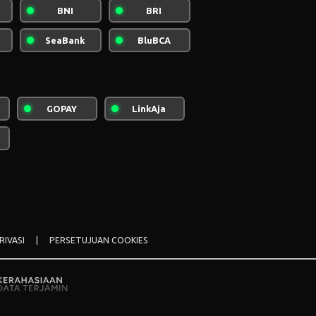
BNI
BRI
SeaBank
BluBCA
GOPAY
LinkAja
RIVASI
|
PERSETUJUAN COOKIES