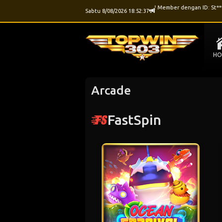
Selamat!! Member dengan ID: St*****9 tel
Sabtu 8/08/2026 18:52:38
HO
Arcade
FastSpin