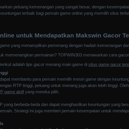
awarkan peluang kemenangan yang sangat besar, dengan kesempatan
euntungan terbaik bagi pemain game online yang memilih situs ter
line untuk Mendapatkan Makswin Gacor Te
deo game yang menampilkan pemenang dengan hadiah kemenangan da
ntuk memenangkan permainan? TOPWIN303 menawarkan cara gacor 
erikut adalah tips gacor menang main game di
situs game gacor ter
nggi
r, dapat membantu para pemain memilih mesin game dengan keuntunga
gan RTP tinggi, peluang untuk menang juga akan lebih tinggi. Oleh 
P game aktif
yang mereka pilih.
RTP yang berbeda-beda dan dapat menghasilkan keuntungan yang be
emain. Strategi ini juga memberi pemain kesempatan untuk mendap
la