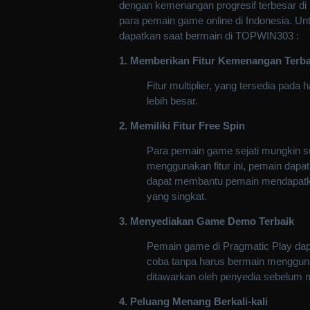
dengan kemenangan progresif terbesar di
para pemain game online di Indonesia. Un
dapatkan saat bermain di
TOPWIN303
:
1. Memberikan Fitur Kemenangan Terba
Fitur multiplier, yang tersedia p
lebih besar.
2. Memiliki Fitur Free Spin
Para pemain game sejati mungkin sud
menggunakan fitur ini, pemain dapa
dapat membantu pemain mendapatka
yang singkat.
3. Menyediakan Game Demo Terbaik
Pemain game di Pragmatic Play da
coba tanpa harus bermain mengguna
ditawarkan oleh penyedia sebelum 
4. Peluang Menang Berkali-kali