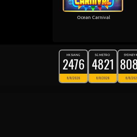
Ocean Carnival
HK SIANG
SG METRO
SYDNEY 
2476
4821
80
8/8/2026
8/8/2026
8/8/20