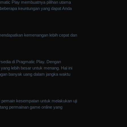
gmatic Play membuatnya pilihan utama
at beberapa keuntungan yang dapat Anda
 mendapatkan kemenangan lebih cepat dan
ersedia di Pragmatic Play. Dengan
yang lebih besar untuk menang. Hal ini
ngan banyak uang dalam jangka waktu
 pemain kesempatan untuk melakukan uji
ntang permainan game online yang