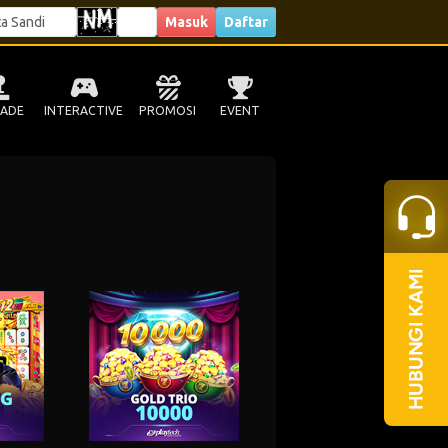
*9 telah berhasil WD senilai IDR 5.500.000,-
Masuk
Daftar
ADE
INTERACTIVE
PROMOSI
EVENT