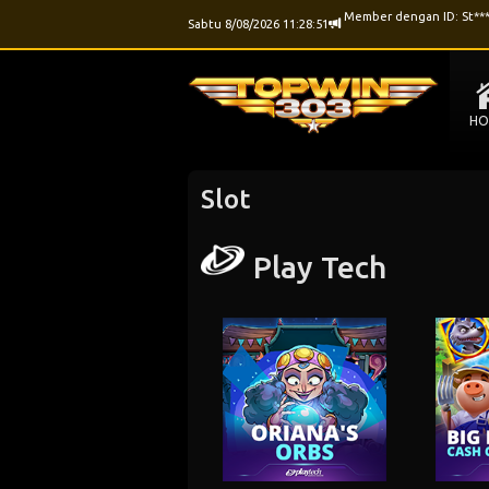
Selamat!! Member dengan ID: St*****9 telah
Sabtu 8/08/2026 11:28:52
HO
Slot
Play Tech