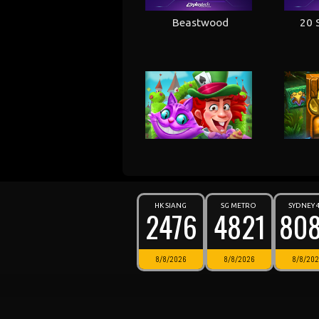
Beastwood
20 
Adventures Beyond
Azt
Wonderland Magical
HK SIANG
SG METRO
SYDNEY 
2476
4821
80
Maze
8/8/2026
8/8/2026
8/8/20