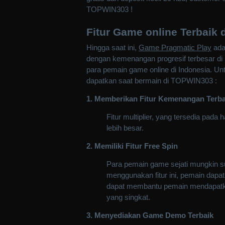
TOPWIN303 !
Fitur Game online Terbaik
Hingga saat ini,
Game Pragmatic Play
ada
dengan kemenangan progresif terbesar di
para pemain game online di Indonesia. Un
dapatkan saat bermain di
TOPWIN303
:
Macabra Linx
Th
1. Memberikan Fitur Kemenangan Terba
Fitur multiplier, yang tersedia p
lebih besar.
2. Memiliki Fitur Free Spin
Para pemain game sejati mungkin sud
menggunakan fitur ini, pemain dapa
dapat membantu pemain mendapatka
yang singkat.
Primal Spirits
Cash
3. Menyediakan Game Demo Terbaik