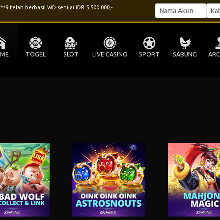
 berhasil WD senilai IDR 5.500.000,-
Selamat!! Member dengan ID: St****
ME
TOGEL
SLOT
LIVE CASINO
SPORT
SABUNG
ARC