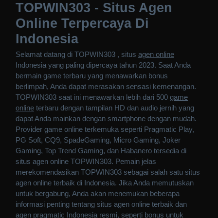
TOPWIN303 - Situs Agen
Online Terpercaya Di
Indonesia
Selamat datang di
TOPWIN303
, situs
agen online
Indonesia yang paling dipercaya tahun 2023. Saat Anda
bermain game terbaru yang menawarkan bonus
berlimpah, Anda dapat merasakan sensasi kemenangan.
TOPWIN303 saat ini menawarkan lebih dari 500
game
online
terbaru dengan tampilan HD dan audio jernih yang
dapat Anda mainkan dengan smartphone dengan mudah.
Provider game online terkemuka seperti Pragmatic Play,
PG Soft, CQ9, SpadeGaming, Micro Gaming, Joker
Gaming, Top Trend Gaming, dan Habanero tersedia di
situs agen online TOPWIN303. Pemain jelas
merekomendasikan TOPWIN303 sebagai salah satu situs
agen online terbaik di Indonesia. Jika Anda memutuskan
untuk bergabung, Anda akan menemukan beberapa
informasi penting tentang situs agen online terbaik dan