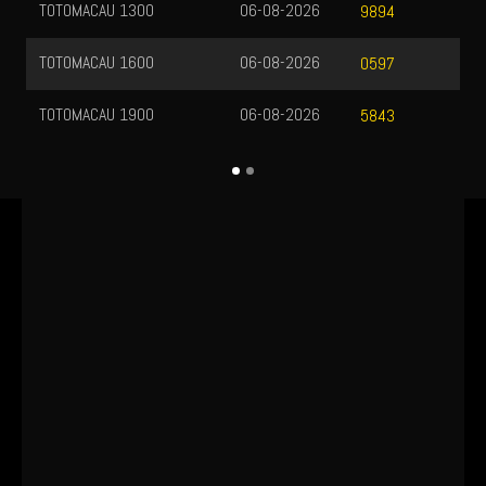
94
97
43