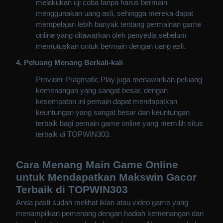
melakukan uji coba tanpa harus bermain
menggunakan uang asli, sehingga mereka dapat
mempelajari lebih banyak tentang permainan game
online yang ditawarkan oleh penyedia sebelum
memutuskan untuk bermain dengan uang asli.
4. Peluang Menang Berkali-kali
Provider Pragmatic Play juga menawarkan peluang
kemenangan yang sangat besar, dengan
kesempatan ini pemain dapat mendapatkan
keuntungan yang sangat besar dan keuntungan
terbaik bagi pemain game online yang memilih situs
terbaik di TOPWIN303.
Cara Menang Main Game Online
untuk Mendapatkan Makswin Gacor
Terbaik di TOPWIN303
Anda pasti sudah melihat iklan atau video game yang
menampilkan pemenang dengan hadiah kemenangan dan