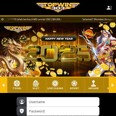
**9 telah berhasil WD senilai IDR 5.500.000,-
Selamat!! Member dengan ID: St*****9 t
TOGEL
SLOT
LIVE CASINO
SPORT
ARCADE
SABU