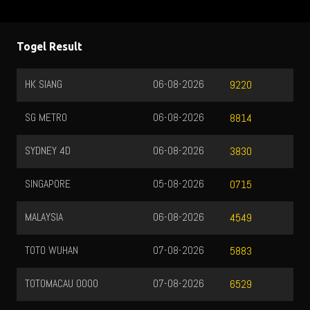
Togel Result
TOTOMACAU 2200
06-08-2026
20
3064
SYDNEY LOTTO
06-08-2026
14
7097
HONGKONG LOTTO
06-08-2026
30
1083
15
49
83
29