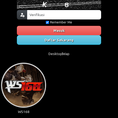
Remember Me
Masuk
Daftar Sekarang
Desktop
Wap
WS168