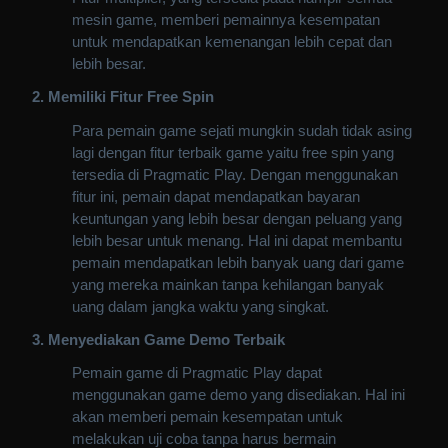
Fitur multiplier, yang tersedia pada hampir semua
mesin game, memberi pemainnya kesempatan
untuk mendapatkan kemenangan lebih cepat dan
lebih besar.
2. Memiliki Fitur Free Spin
Para pemain game sejati mungkin sudah tidak asing
lagi dengan fitur terbaik game yaitu free spin yang
tersedia di Pragmatic Play. Dengan menggunakan
fitur ini, pemain dapat mendapatkan bayaran
keuntungan yang lebih besar dengan peluang yang
lebih besar untuk menang. Hal ini dapat membantu
pemain mendapatkan lebih banyak uang dari game
yang mereka mainkan tanpa kehilangan banyak
uang dalam jangka waktu yang singkat.
3. Menyediakan Game Demo Terbaik
Pemain game di Pragmatic Play dapat
menggunakan game demo yang disediakan. Hal ini
akan memberi pemain kesempatan untuk