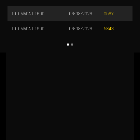
6300
0597
5843