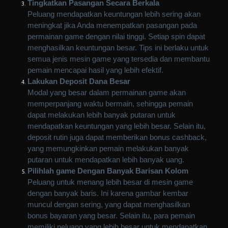
Tingkatkan Pasangan Secara Berkala
Peluang mendapatkan keuntungan lebih sering akan
meningkat jika Anda menempatkan pasangan pada
permainan game dengan nilai tinggi. Setiap spin dapat
menghasilkan keuntungan besar. Tips ini berlaku untuk
semua jenis mesin game yang tersedia dan membantu
pemain mencapai hasil yang lebih efektif.
Lakukan Deposit Dana Besar
Modal yang besar dalam permainan game akan
memperpanjang waktu bermain, sehingga pemain
dapat melakukan lebih banyak putaran untuk
mendapatkan keuntungan yang lebih besar. Selain itu,
deposit rutin juga dapat memberikan bonus cashback,
yang memungkinkan pemain melakukan banyak
putaran untuk mendapatkan lebih banyak uang.
Pilihlah game Dengan Banyak Barisan Kolom
Peluang untuk menang lebih besar di mesin game
dengan banyak baris. Ini karena gambar kembar
muncul dengan sering, yang dapat menghasilkan
bonus bayaran yang besar. Selain itu, para pemain