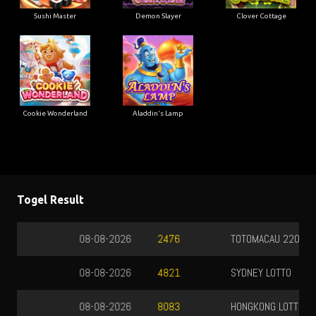
Sushi Master
Demon Slayer
Clover Cottage
Cookie Wonderland
Aladdin's Lamp
Togel Result
TOTOMACAU 2200
07-08-2026
9178
SYDNEY LOTTO
08-08-2026
1377
HONGKONG LOTTO
07-08-2026
6011