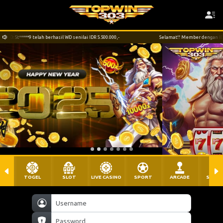
9 telah berhasil WD senilai IDR 5.500.000,-
Selamat!! Member dengan ID: St*****9 tela
TOGEL
SLOT
LIVE CASINO
SPORT
ARCADE
SABU