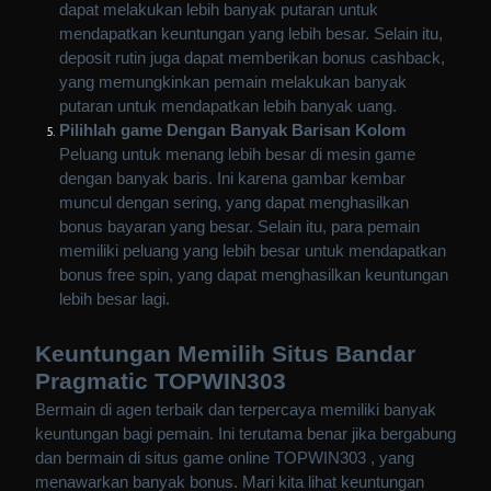
dapat melakukan lebih banyak putaran untuk
mendapatkan keuntungan yang lebih besar. Selain itu,
deposit rutin juga dapat memberikan bonus cashback,
yang memungkinkan pemain melakukan banyak
putaran untuk mendapatkan lebih banyak uang.
Pilihlah game Dengan Banyak Barisan Kolom
Peluang untuk menang lebih besar di mesin game
dengan banyak baris. Ini karena gambar kembar
muncul dengan sering, yang dapat menghasilkan
bonus bayaran yang besar. Selain itu, para pemain
memiliki peluang yang lebih besar untuk mendapatkan
bonus free spin, yang dapat menghasilkan keuntungan
lebih besar lagi.
Keuntungan Memilih Situs Bandar
Pragmatic TOPWIN303
Bermain di agen terbaik dan terpercaya memiliki banyak
keuntungan bagi pemain. Ini terutama benar jika bergabung
dan bermain di situs game online
TOPWIN303
, yang
menawarkan banyak bonus. Mari kita lihat keuntungan