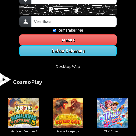
Remember Me
Masuk
Daftar Sekarang
Desktop
Wap
CosmoPlay
Mahjong Fortune 3
Mega Rampage
Thai Splash