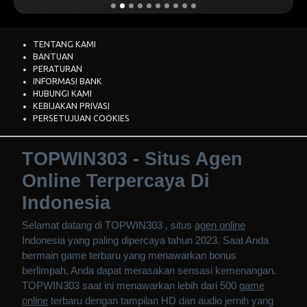
TENTANG KAMI
BANTUAN
PERATURAN
INFORMASI BANK
HUBUNGI KAMI
KEBIJAKAN PRIVASI
PERSETUJUAN COOKIES
TOPWIN303 - Situs Agen
Online Terpercaya Di
Indonesia
Selamat datang di
TOPWIN303
, situs
agen online
Indonesia yang paling dipercaya tahun 2023. Saat Anda
bermain game terbaru yang menawarkan bonus
berlimpah, Anda dapat merasakan sensasi kemenangan.
TOPWIN303 saat ini menawarkan lebih dari 500
game
online
terbaru dengan tampilan HD dan audio jernih yang