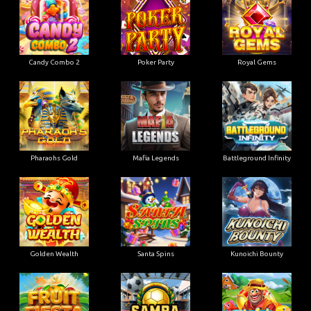
Candy Combo 2
Poker Party
Royal Gems
Pharaohs Gold
Mafia Legends
Battleground Infinity
Golden Wealth
Santa Spins
Kunoichi Bounty