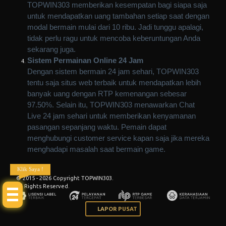
TOPWIN303 memberikan kesempatan bagi siapa saja
untuk mendapatkan uang tambahan setiap saat dengan
modal bermain mulai dari 10 ribu. Jadi tunggu apalagi,
tidak perlu ragu untuk mencoba keberuntungan Anda
sekarang juga.
Sistem Permainan Online 24 Jam
Dengan sistem bermain 24 jam sehari,
TOPWIN303
tentu saja situs web terbaik untuk mendapatkan lebih
banyak uang dengan RTP kemenangan sebesar
97.50%. Selain itu, TOPWIN303 menawarkan Chat
Live 24 jam sehari untuk memberikan kenyamanan
pasangan sepanjang waktu. Pemain dapat
menghubungi customer service kapan saja jika mereka
menghadapi masalah saat bermain game.
Klik Saya !
© 2015 - 2026 Copyright TOPWIN303.
All Rights Reserved.
LAPOR PUSAT