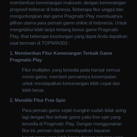
memberikan kemenangan makswin, dengan kemenangan
progresif terbesar di Indonesia. Beberapa fitur unggul dan
menguntungkan dari game Pragmatic Play membuatnya
pilihan utama para pemain game online di Indonesia. Untuk
mengetahui lebih lanjut tentang bonus game Pragmatic
Play, lihat beberapa keuntungan yang dapat Anda dapatkan
saat bermain di
TOPWIN303
:
1. Memberikan Fitur Kemenangan Terbaik Game
Pragmatic Play
Fitur multiplier, yang tersedia pada hampir semua
mesin game, memberi pemainnya kesempatan
untuk mendapatkan kemenangan lebih cepat dan
lebih besar.
2. Memiliki Fitur Free Spin
Para pemain game sejati mungkin sudah tidak asing
lagi dengan fitur terbaik game yaitu free spin yang
tersedia di Pragmatic Play. Dengan menggunakan
fitur ini, pemain dapat mendapatkan bayaran