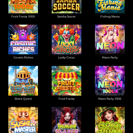
Fruit Fiesta 1000
Samba Soccer
Fishing Mania
Cosmic Riches
Lucky Circus
Neon Party
Slime Quest
Fruit Fiesta
Neon Party 1000