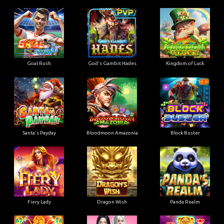
Goal Rush
God's Gambit Hades
Kingdom of Luck
Santa's Payday
Bloodmoon Amazonia
Block Buster
Fiery Lady
Dragon Wish
Panda Realm