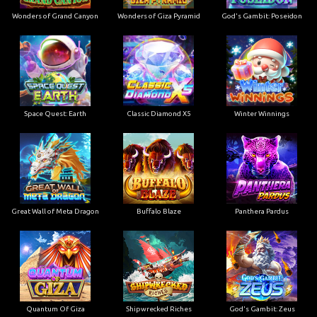
Wonders of Grand Canyon
Wonders of Giza Pyramid
God's Gambit: Poseidon
Space Quest: Earth
Classic Diamond X5
Winter Winnings
Great Wall of Meta Dragon
Buffalo Blaze
Panthera Pardus
Quantum Of Giza
Shipwrecked Riches
God's Gambit: Zeus