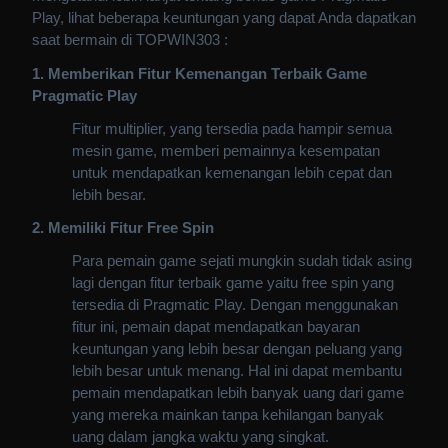
Play, lihat beberapa keuntungan yang dapat Anda dapatkan
saat bermain di
TOPWIN303
:
1. Memberikan Fitur Kemenangan Terbaik Game
Pragmatic Play
Fitur multiplier, yang tersedia pada hampir semua
mesin game, memberi pemainnya kesempatan
untuk mendapatkan kemenangan lebih cepat dan
lebih besar.
2. Memiliki Fitur Free Spin
Para pemain game sejati mungkin sudah tidak asing
lagi dengan fitur terbaik game yaitu free spin yang
tersedia di Pragmatic Play. Dengan menggunakan
fitur ini, pemain dapat mendapatkan bayaran
keuntungan yang lebih besar dengan peluang yang
lebih besar untuk menang. Hal ini dapat membantu
pemain mendapatkan lebih banyak uang dari game
yang mereka mainkan tanpa kehilangan banyak
uang dalam jangka waktu yang singkat.