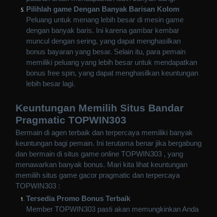
Pilihlah game Dengan Banyak Barisan Kolom
Peluang untuk menang lebih besar di mesin game
dengan banyak baris. Ini karena gambar kembar
muncul dengan sering, yang dapat menghasilkan
bonus bayaran yang besar. Selain itu, para pemain
memiliki peluang yang lebih besar untuk mendapatkan
bonus free spin, yang dapat menghasilkan keuntungan
lebih besar lagi.
Keuntungan Memilih Situs Bandar
Pragmatic TOPWIN303
Bermain di agen terbaik dan terpercaya memiliki banyak
keuntungan bagi pemain. Ini terutama benar jika bergabung
dan bermain di situs game online
TOPWIN303
, yang
menawarkan banyak bonus. Mari kita lihat keuntungan
memilih situs game gacor pragmatic dan terpercaya
TOPWIN303 :
Tersedia Promo Bonus Terbaik
Member TOPWIN303 pasti akan memungkinkan Anda