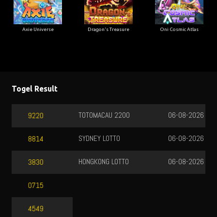
Axie Universe
Dragon's Treasure
Oni Cosmic Atlas
Togel Result
TOTOMACAU 2200
06-08-2026
3064
SYDNEY LOTTO
06-08-2026
7097
HONGKONG LOTTO
06-08-2026
1083