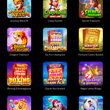
Joumey West M
Crazy Hunter
Secret Treasure
Dragon Treasure
Go For Champion
Fortune Gems Scratch
Boxing Extravaganza
Super Ace Scratch
Magic Lamp Bingo