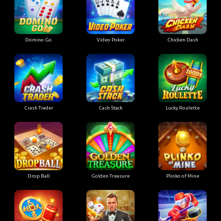
Domino Go
Video Poker
Chicken Dash
Crash Trader
Cash Stack
Lucky Roulette
Drop Ball
Golden Treasure
Plinko of Mine