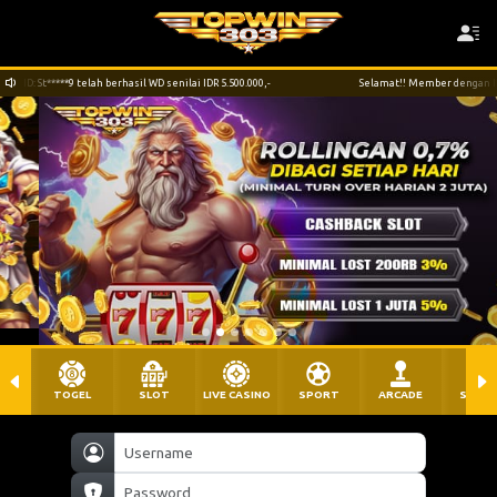
ah berhasil WD senilai IDR 5.500.000,-
Selamat!! Member dengan ID: St*****9 telah be
TOGEL
SLOT
LIVE CASINO
SPORT
ARCADE
SABU