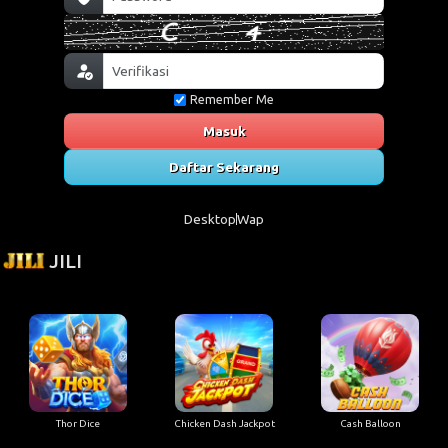
Remember Me
Masuk
Daftar Sekarang
Desktop
Wap
JILI
Thor Dice
Chicken Dash Jackpot
Cash Balloon