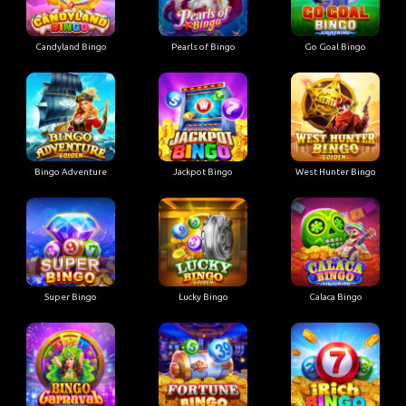
Candyland Bingo
Pearls of Bingo
Go Goal Bingo
Bingo Adventure
Jackpot Bingo
West Hunter Bingo
Super Bingo
Lucky Bingo
Calaca Bingo