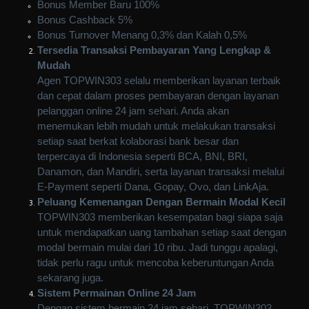
Bonus Member Baru 100%
Bonus Cashback 5%
Bonus Turnover Menang 0,3% dan Kalah 0,5%
Tersedia Transaksi Pembayaran Yang Lengkap &
Mudah
Agen TOPWIN303 selalu memberikan layanan terbaik
dan cepat dalam proses pembayaran dengan layanan
pelanggan online 24 jam sehari. Anda akan
menemukan lebih mudah untuk melakukan transaksi
setiap saat berkat kolaborasi bank besar dan
terpercaya di Indonesia seperti BCA, BNI, BRI,
Danamon, dan Mandiri, serta layanan transaksi melalui
E-Payment seperti Dana, Gopay, Ovo, dan LinkAja.
Peluang Kemenangan Dengan Bermain Modal Kecil
TOPWIN303 memberikan kesempatan bagi siapa saja
untuk mendapatkan uang tambahan setiap saat dengan
modal bermain mulai dari 10 ribu. Jadi tunggu apalagi,
tidak perlu ragu untuk mencoba keberuntungan Anda
sekarang juga.
Sistem Permainan Online 24 Jam
Dengan sistem bermain 24 jam sehari,
TOPWIN303