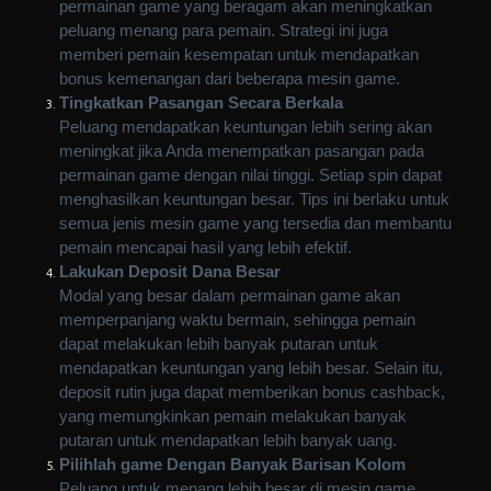
permainan game yang beragam akan meningkatkan
peluang menang para pemain. Strategi ini juga
memberi pemain kesempatan untuk mendapatkan
bonus kemenangan dari beberapa mesin game.
Tingkatkan Pasangan Secara Berkala
Peluang mendapatkan keuntungan lebih sering akan
meningkat jika Anda menempatkan pasangan pada
permainan game dengan nilai tinggi. Setiap spin dapat
menghasilkan keuntungan besar. Tips ini berlaku untuk
semua jenis mesin game yang tersedia dan membantu
pemain mencapai hasil yang lebih efektif.
Lakukan Deposit Dana Besar
Modal yang besar dalam permainan game akan
memperpanjang waktu bermain, sehingga pemain
dapat melakukan lebih banyak putaran untuk
mendapatkan keuntungan yang lebih besar. Selain itu,
deposit rutin juga dapat memberikan bonus cashback,
yang memungkinkan pemain melakukan banyak
putaran untuk mendapatkan lebih banyak uang.
Pilihlah game Dengan Banyak Barisan Kolom
Peluang untuk menang lebih besar di mesin game