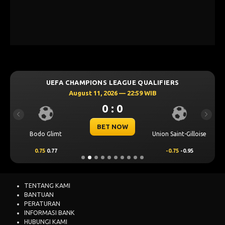
UEFA CHAMPIONS LEAGUE QUALIFIERS
August 11, 2026 — 22:59 WIB
0 : 0
Previous
Next
BET NOW
Bodo Glimt
Union Saint-Gilloise
0.75
0.77
-0.75
-0.95
TENTANG KAMI
BANTUAN
PERATURAN
INFORMASI BANK
HUBUNGI KAMI