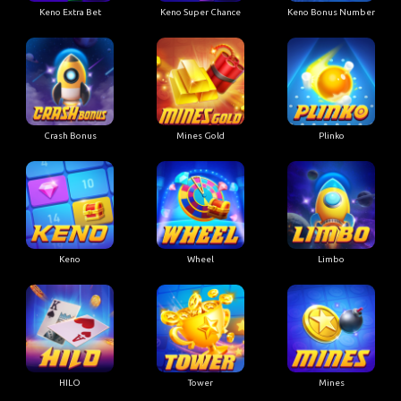
Keno Extra Bet
Keno Super Chance
Keno Bonus Number
Crash Bonus
Mines Gold
Plinko
Keno
Wheel
Limbo
HILO
Tower
Mines