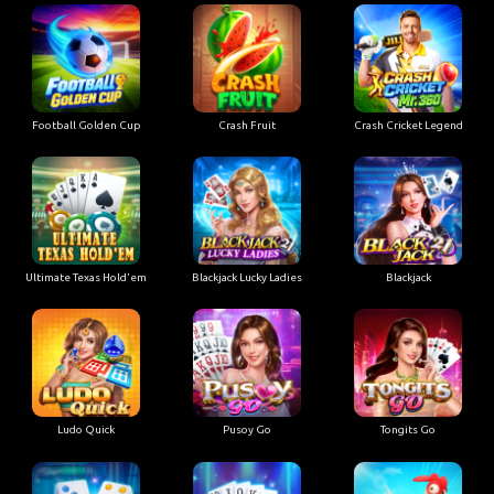
Football Golden Cup
Crash Fruit
Crash Cricket Legend
Ultimate Texas Hold'em
Blackjack Lucky Ladies
Blackjack
Ludo Quick
Pusoy Go
Tongits Go