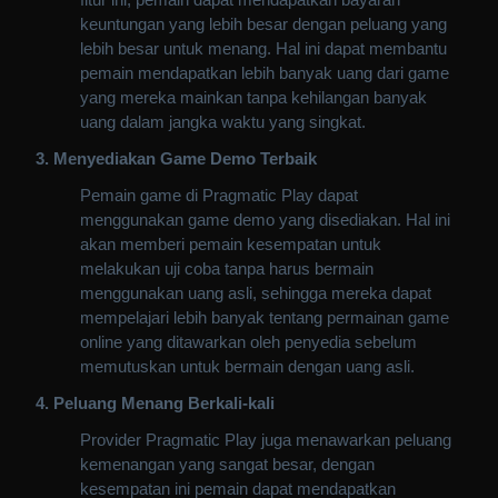
keuntungan yang lebih besar dengan peluang yang
lebih besar untuk menang. Hal ini dapat membantu
pemain mendapatkan lebih banyak uang dari game
yang mereka mainkan tanpa kehilangan banyak
uang dalam jangka waktu yang singkat.
3. Menyediakan Game Demo Terbaik
Pemain game di Pragmatic Play dapat
menggunakan game demo yang disediakan. Hal ini
akan memberi pemain kesempatan untuk
melakukan uji coba tanpa harus bermain
menggunakan uang asli, sehingga mereka dapat
mempelajari lebih banyak tentang permainan game
online yang ditawarkan oleh penyedia sebelum
memutuskan untuk bermain dengan uang asli.
4. Peluang Menang Berkali-kali
Provider Pragmatic Play juga menawarkan peluang
kemenangan yang sangat besar, dengan
kesempatan ini pemain dapat mendapatkan