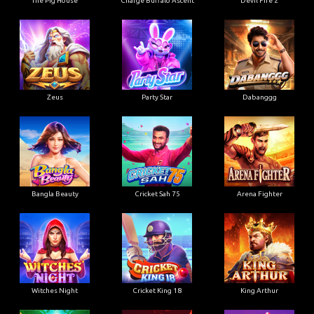
The Pig House
Charge Buffalo Ascent
Devil Fire 2
Zeus
Party Star
Dabanggg
Bangla Beauty
Cricket Sah 75
Arena Fighter
Witches Night
Cricket King 18
King Arthur