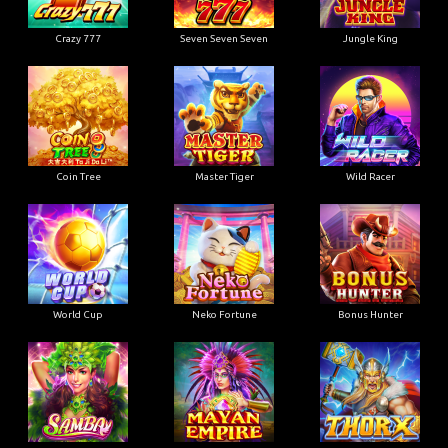
Crazy 777
Seven Seven Seven
Jungle King
Coin Tree
Master Tiger
Wild Racer
World Cup
Neko Fortune
Bonus Hunter