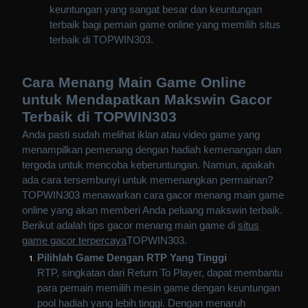
keuntungan yang sangat besar dan keuntungan
terbaik bagi pemain game online yang memilih situs
terbaik di TOPWIN303.
Cara Menang Main Game Online
untuk Mendapatkan Makswin Gacor
Terbaik di TOPWIN303
Anda pasti sudah melihat iklan atau video game yang
menampilkan pemenang dengan hadiah kemenangan dan
tergoda untuk mencoba keberuntungan. Namun, apakah
ada cara tersembunyi untuk memenangkan permainan?
TOPWIN303 menawarkan cara gacor menang main game
online yang akan memberi Anda peluang makswin terbaik.
Berikut adalah tips gacor menang main game di
situs
game gacor terpercaya
TOPWIN303.
Pilihlah Game Dengan RTP Yang Tinggi
RTP, singkatan dari Return To Player, dapat membantu
para pemain memilih mesin game dengan keuntungan
pool hadiah yang lebih tinggi. Dengan menaruh