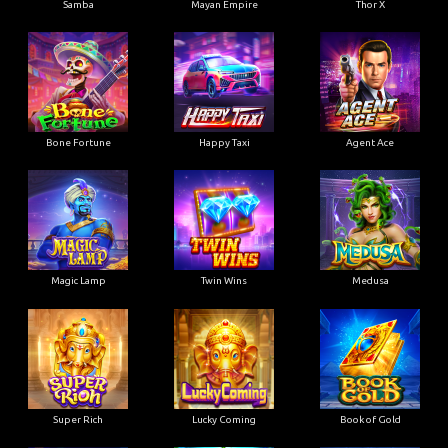
Samba
Mayan Empire
Thor X
Bone Fortune
Happy Taxi
Agent Ace
Magic Lamp
Twin Wins
Medusa
Super Rich
Lucky Coming
Book of Gold