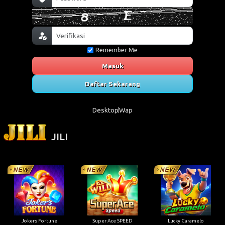
Remember Me
Masuk
Daftar Sekarang
Desktop
Wap
JILI
Jokers Fortune
Super Ace SPEED
Lucky Caramelo