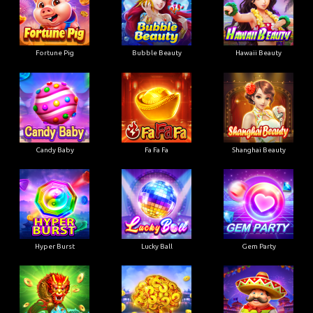
Fortune Pig
Bubble Beauty
Hawaii Beauty
Candy Baby
Fa Fa Fa
Shanghai Beauty
Hyper Burst
Lucky Ball
Gem Party