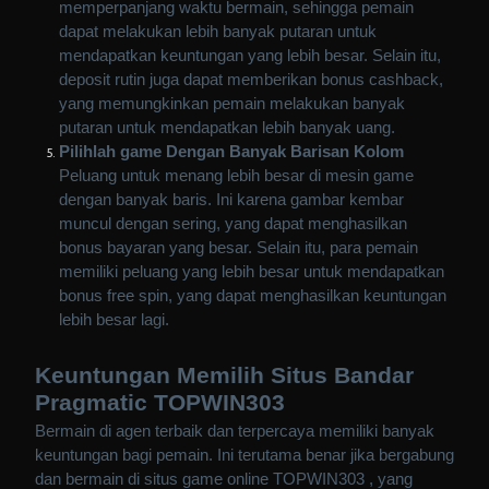
memperpanjang waktu bermain, sehingga pemain
dapat melakukan lebih banyak putaran untuk
mendapatkan keuntungan yang lebih besar. Selain itu,
deposit rutin juga dapat memberikan bonus cashback,
yang memungkinkan pemain melakukan banyak
putaran untuk mendapatkan lebih banyak uang.
Pilihlah game Dengan Banyak Barisan Kolom
Peluang untuk menang lebih besar di mesin game
dengan banyak baris. Ini karena gambar kembar
muncul dengan sering, yang dapat menghasilkan
bonus bayaran yang besar. Selain itu, para pemain
memiliki peluang yang lebih besar untuk mendapatkan
bonus free spin, yang dapat menghasilkan keuntungan
lebih besar lagi.
Keuntungan Memilih Situs Bandar
Pragmatic TOPWIN303
Bermain di agen terbaik dan terpercaya memiliki banyak
keuntungan bagi pemain. Ini terutama benar jika bergabung
dan bermain di situs game online
TOPWIN303
, yang