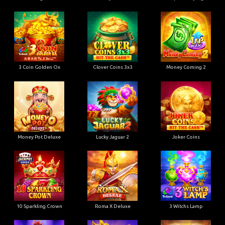
3 Coin Golden Ox
Clover Coins 3x3
Money Coming 2
Money Pot Deluxe
Lucky Jaguar 2
Joker Coins
10 Sparkling Crown
Roma X Deluxe
3 Witchs Lamp