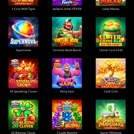
3 Coin Wild Tiger
Jackpot Joker FEVER
Lucky Macaw
Supernova
Fortune Hook Boom
Clover Coins 4x4
40 Sparkling Crown
Party Ape
Cash Coin
20 Blazing Clover
3 Lucky Baozhu
Super Mahjong